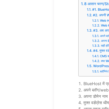
8 आसान चरण/St
#1. BlueHost
#2. अपनी W
Web Ho
Web Ho
#3. अब अपने
अपने ब्
अपना 
सही होस्
#4. मुफ्त वर
CMS क्य
क्या 
WordPress क
ब्लॉग्गिं
BlueHost में प्र
अपने ब्लॉग/webs
अपना डोमेन नाम प
मुफ्त वर्डप्रेस 
अपना पहला ब्लॉग